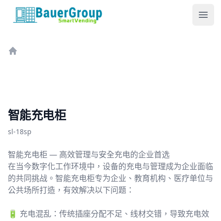
包尔科技
Ope
Home
智能充电柜
sl-18sp
智能充电柜 — 高效管理与安全充电的企业首选
在当今数字化工作环境中，设备的充电与管理成为企业面临
的共同挑战。智能充电柜专为企业、教育机构、医疗单位与
公共场所打造，有效解决以下问题：
🔋 充电混乱：传统插座分配不足、线材交错，导致充电效