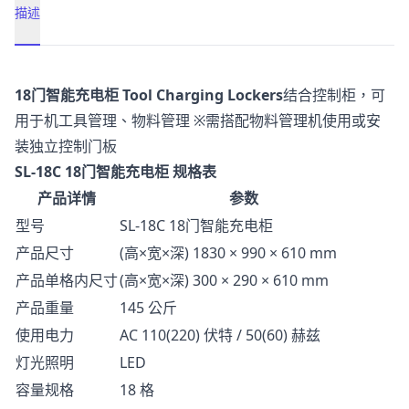
描述
描述
18门智能充电柜 Tool Charging Lockers
结合控制柜，可
用于机工具管理、物料管理 ※需搭配物料管理机使用或安
装独立控制门板
SL-18C 18门智能充电柜 规格表
产品详情
参数
型号
SL-18C 18门智能充电柜
产品尺寸
(高×宽×深) 1830 × 990 × 610 mm
产品单格内尺寸
(高×宽×深) 300 × 290 × 610 mm
产品重量
145 公斤
使用电力
AC 110(220) 伏特 / 50(60) 赫兹
灯光照明
LED
容量规格
18 格