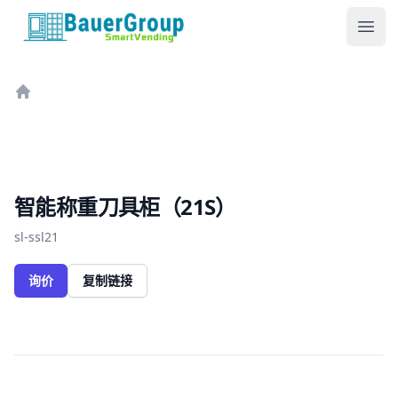
包尔科技
Ope
Home
智能称重刀具柜（21S）
sl-ssl21
询价
复制链接