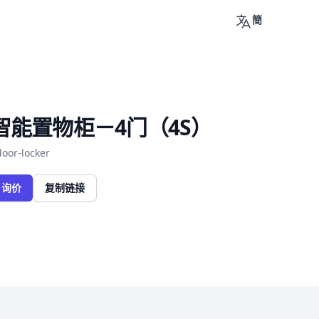
簡
智能置物柜－4门（4S）
oor-locker
询价
复制链接