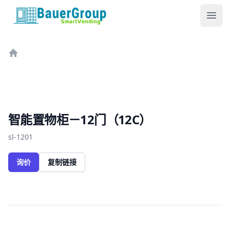
包尔科技
Ope
Home
智能置物柜－12门（12C）
sl-1201
询价
复制链接