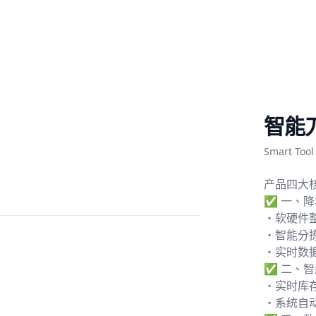
智能
Smart Tool
产品四大
✅ 一、
・软硬件
・智能分
・实时数
✅ 二、
・实时库存
・系统自