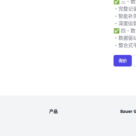
✅ 三、
・完整记
・智能补
・深度运
✅ 四、
・数据驱
・整合式
询价
产品
Bauer 