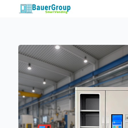
包爾科技
<