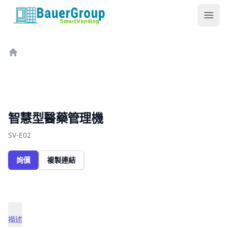
包爾科技
Ope
Home
智慧型醫藥管理機
SV-E02
詢價
複製連結
描述