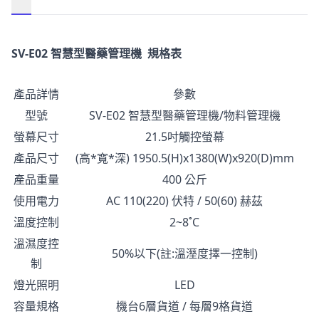
描述
SV-E02 智慧型醫藥管理機 規格表
產品詳情
參數
型號
SV-E02 智慧型醫藥管理機/物料管理機
螢幕尺寸
21.5吋觸控螢幕
產品尺寸
(高*寬*深) 1950.5(H)x1380(W)x920(D)mm
產品重量
400 公斤
使用電力
AC 110(220) 伏特 / 50(60) 赫茲
溫度控制
2~8˚C
溫濕度控
50%以下(註:溫溼度擇一控制)
制
燈光照明
LED
容量規格
機台6層貨道 / 每層9格貨道