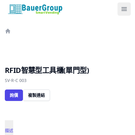
包爾科技
Ope
Home
RFID智慧型工具櫃(單門型)
SV-R-C 003
詢價
複製連結
描述