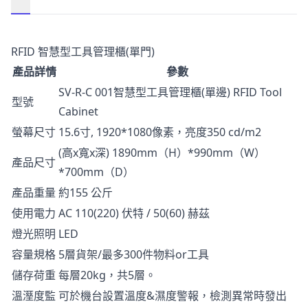
描述
RFID 智慧型工具管理櫃(單門)
產品詳情
參數
SV-R-C 001智慧型工具管理櫃(單邊) RFID Tool
型號
Cabinet
螢幕尺寸
15.6寸, 1920*1080像素，亮度350 cd/m2
(高x寬x深) 1890mm（H）*990mm（W）
產品尺寸
*700mm（D）
產品重量
約155 公斤
使用電力
AC 110(220) 伏特 / 50(60) 赫茲
燈光照明
LED
容量規格
5層貨架/最多300件物料or工具
儲存荷重
每層20kg，共5層。
溫溼度監
可於機台設置溫度&濕度警報，檢測異常時發出