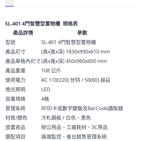
描述
SL-401 4門智慧型置物櫃 規格表
產品詳情
參數
型號
SL-401 4門智慧型置物櫃
產品尺寸
(高x寬x深) 1830x990x610 mm
產品單格內尺寸
(高x寬x深) 450x960x600 mm
產品重量
108 公斤
使用電力
AC 110(220) 伏特 / 50(60) 赫茲
燈光照明
LED
容量規格
4格
管理系統
RFID卡或數字鍵盤及BarCode讀取器
材質/顏色
冷札鋼板 / 白色、黑色
放置商品
辦公用品、工廠耗材、3C用品
選配項目
遠端監控、後台銷售管理系統