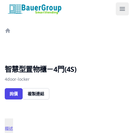
包爾科技
Ope
Home
智慧型置物櫃－4門(4S)
4door-locker
詢價
複製連結
描述