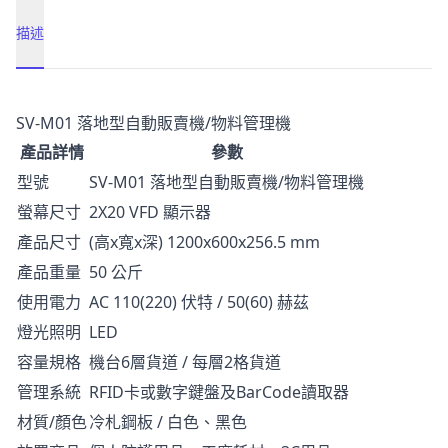
描述
描述
SV-M01 落地型自動販賣機/物料管理機
產品詳情
參數
型號
SV-M01 落地型自動販賣機/物料管理機
螢幕尺寸
2X20 VFD 顯示器
產品尺寸
(高x寬x深) 1200x600x256.5 mm
產品重量
50 公斤
使用電力
AC 110(220) 伏特 / 50(60) 赫茲
燈光照明
LED
容量規格
機台6層貨道 / 每層2格貨道
管理系統
RFID卡或數字鍵盤及BarCode讀取器
材質/顏色
冷札鋼板 / 白色、黑色